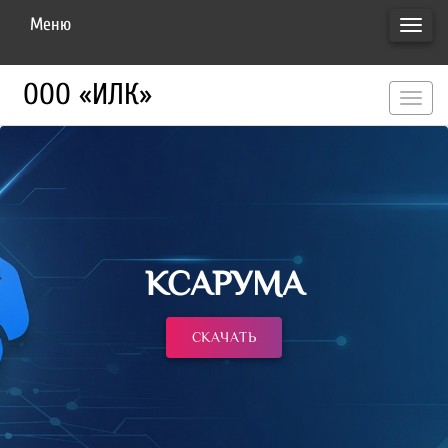
Меню
ПЕРЕ
НАВИ
ООО «ИЛК»
перекл
навигац
КСАРУМА
СКАЧАТЬ