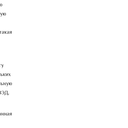
ю
ную
такая
ту
льких
льную
ВЭД,
анная