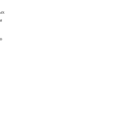
ых
и
о