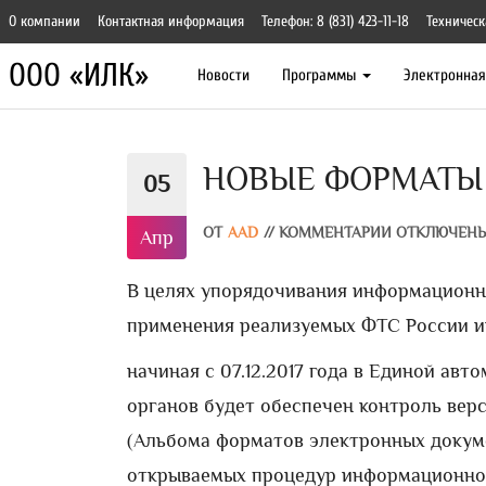
О компании
Контактная информация
Телефон: 8 (831) 423-11-18
Техническ
ООО «ИЛК»
Новости
Программы
Электронна
НОВЫЕ ФОРМАТЫ
05
ОТ
AAD
//
КОММЕНТАРИИ ОТКЛЮЧЕН
Апр
В целях упорядочивания информационн
применения реализуемых ФТС России 
начиная с 07.12.2017 года в Единой а
органов будет обеспечен контроль вер
(Альбома форматов электронных докум
открываемых процедур информационног