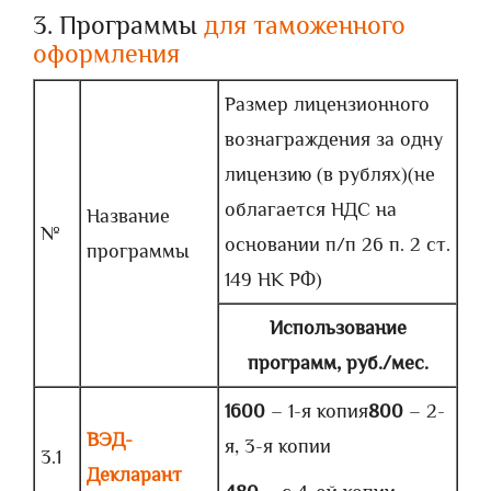
3. Программы
для таможенного
оформления
Размер лицензионного
вознаграждения за одну
лицензию (в рублях)(не
облагается НДС на
Название
№
основании п/п 26 п. 2 ст.
программы
149 НК РФ)
Использование
программ
, руб./мес.
1600
– 1-я копия
800
– 2-
ВЭД-
я, 3-я копии
3.1
Декларант