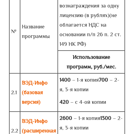
вознаграждения за одну
лицензию (в рублях)(не
облагается НДС на
Название
№
основании п/п 26 п. 2 ст.
программы
149 НК РФ)
Использование
программ
, руб./мес.
1400
– 1-я копия
700
– 2-
ВЭД-Инфо
я, 3-я копии
2.1
(базовая
версия)
420
– с 4-ой копии
2600
– 1-я копия
1300
– 2-
ВЭД-Инфо
я, 3-я копии
2.2
(расширенная