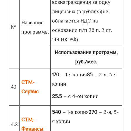
вознаграждения за одну
лицензию (в рублях)(не
облагается НДС на
Название
№
основании п/п 26 п. 2 ст.
программы
149 НК РФ)
Использование программ
,
руб./мес.
170
– 1-я копия
85
– 2-я, 3-я
СТМ-
копии
4.1
Сервис
25.5
– с 4-ой копии
540
– 1-я копия
270
– 2-я, 3-
СТМ-
я копии
4.2
Финансы