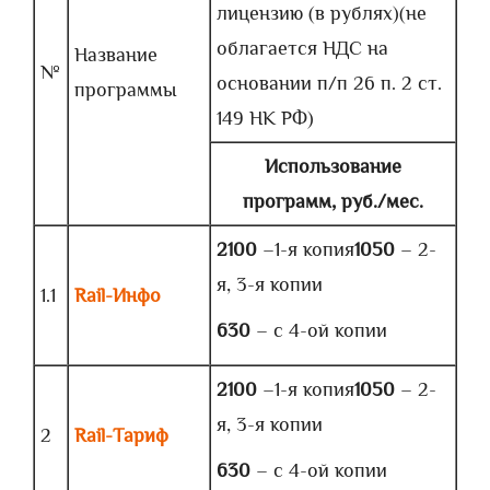
лицензию (в рублях)(не
облагается НДС на
Название
№
основании п/п 26 п. 2 ст.
программы
149 НК РФ)
Использование
программ
, руб./мес.
2100
–1-я копия
1050
– 2-
я, 3-я копии
1.1
Rail-Инфо
630
– с 4-ой копии
2100
–1-я копия
1050
– 2-
я, 3-я копии
2
Rail-Тариф
630
– с 4-ой копии