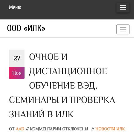
Меню
ПЕРЕ
НАВИ
ООО «ИЛК»
перекл
навигац
ОЧНОЕ И
27
ДИСТАНЦИОННОЕ
Ноя
ОБУЧЕНИЕ ВЭД,
СЕМИНАРЫ И ПРОВЕРКА
ЗНАНИЙ В ИЛК
ОТ
AAD
//
КОММЕНТАРИИ ОТКЛЮЧЕНЫ
//
НОВОСТИ ИЛК