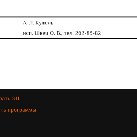
А. Л. Кужель
исп. Швец О. В., тел. 262-83-82
зать ЭП
ить программы