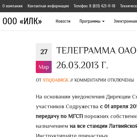
О компании
Контактная информация
Телефон: 8 (831) 423-11-18
Техническ
ООО «ИЛК»
Новости
Программы
Электронна
ТЕЛЕГРАММА ОАО 
27
26.03.2013 Г.
Мар
ОТ
STIQDABRGK
//
КОММЕНТАРИИ ОТКЛЮЧЕНЫ
На основании уведомления Дирекции С
участников Содружества
с 01 апреля 201
передачу по МГСП
порожних собственн
назначением
на все станции Латвийской
Инструктируйте причастных.