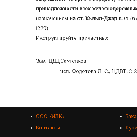
принадлежности всех железнодорожны
назначением
на ст. Кызыл-Джар
КЗХ (67
1229).
Инструктируйте причастных.
Зам. ЦДД
Саутенков
исп. Федотова Л. С., ЦДВТ, 2-
ООО «ИЛК»
Зака
Контакты
Куп