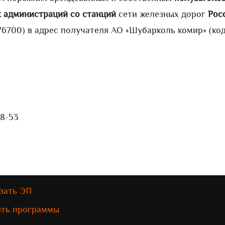
х администраций
со станций
сети железных дорог
Рос
6700) в адрес получателя АО «Шубарколь комир» (ко
28-53
зать ЭП
ить программы