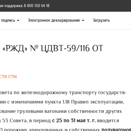
ая поддержка: 8 800 550 64 18
я подпись
Электронное декларирование
Загрузить
«РЖД» № ЦДВТ-59/116 ОТ
СТИ СТМ
овета по железнодорожному транспорту государств-
ии с изменениями пункта 1.18 Правил эксплуатации,
зование грузовыми вагонами собственности других
 53 Совета, в период
с 25 по 31 мая т. г.
вводится
П порожних арендованных и собственных
полувагоно