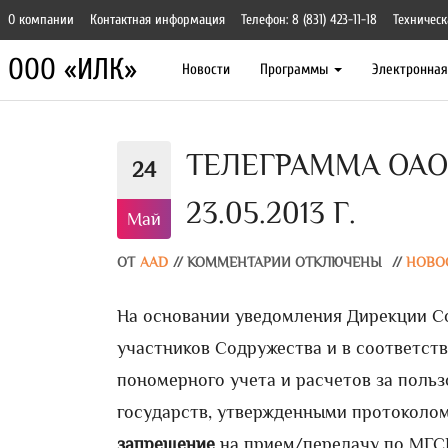
О компании
Контактная информация
Телефон: 8 (831) 423-11-18
Техническ
ООО «ИЛК»
Новости
Программы
Электронна
ТЕЛЕГРАММА ОАО 
24
23.05.2013 Г.
Май
ОТ
AAD
//
КОММЕНТАРИИ ОТКЛЮЧЕНЫ
//
НОВО
На основании уведомления Дирекции С
участников Содружества и в соответств
пономерного учета и расчетов за поль
государств, утвержденными протоколом
запрещение
на прием/передачу по МГС