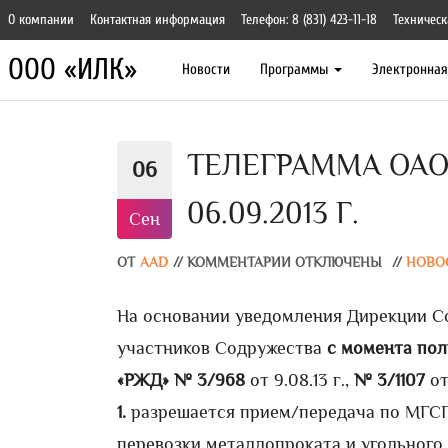
О компании
Контактная информация
Телефон: 8 (831) 423-11-18
Техническ
ООО «ИЛК»
Новости
Программы
Электронна
ТЕЛЕГРАММА ОАО 
06
06.09.2013 Г.
Сен
ОТ
AAD
//
КОММЕНТАРИИ ОТКЛЮЧЕНЫ
//
НОВО
На основании уведомления Дирекции С
участников Содружества
с момента пол
«РЖД»
№ 3/968
от 9.08.13 г.,
№ 3/1107
от 
1.
разрешается прием/передача по МГСП
перевозки металлопроката и угольного 