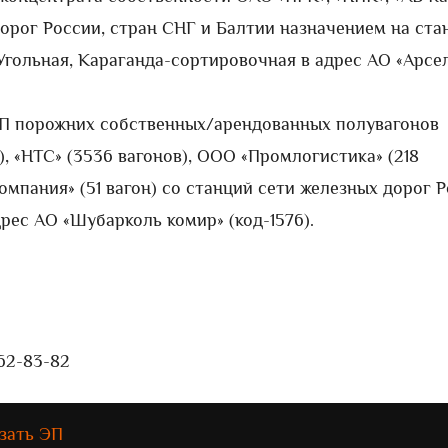
орог России, стран СНГ и Балтии назначением на ста
Угольная, Караганда-сортировочная в адрес АО «Арсе
П порожних собственных/арендованных полувагонов
, «НТС» (3536 вагонов), ООО «Промлогистика» (218
омпания» (51 вагон) со станций сети железных дорог 
рес АО «Шубарколь комир» (код-1576).
262-83-82
зать ЭП