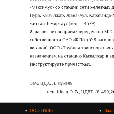
«Максимус» со станций сети железных д
Нура, Кызылжар, Жана-Аул, Караганда-
миттал Темиртау» (код — 4379).
2.
разрешается прием/передача по МГС
собственности ОАО «ФГК» (558 вагонов)
вагонов), ООО «Трубная транспортная к
назначением на станцию Кызылжар в ад
Инструктируйте причастных.
Зам. ЦД
А. Л. Кужель
исп. Швец О. В., ЦДВТ, (8-499)
ООО «ИЛК»
Зака