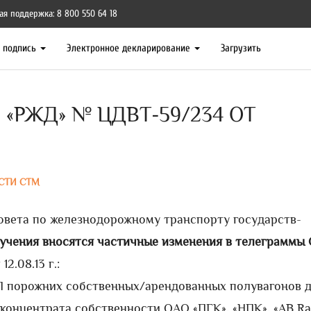
ая поддержка: 8 800 550 64 18
я подпись
Электронное декларирование
Загрузить
«РЖД» № ЦДВТ-59/234 ОТ
СТИ СТМ
овета по железнодорожному транспорту государств-
учения вносятся частичные изменения в телеграммы
12.08.13 г.:
 порожних собственных/арендованных полувагонов 
концентрата собственности ОАО «ПГК», «НПК», «АВ Rai