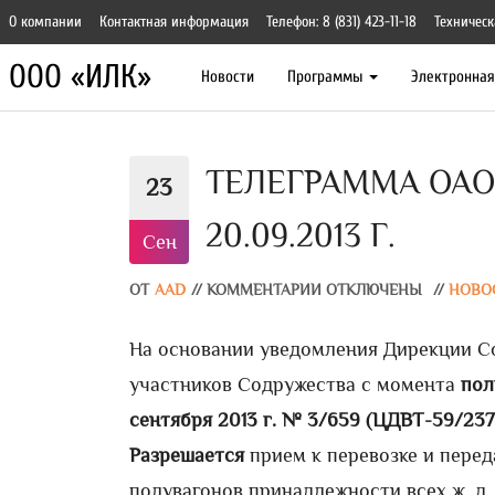
О компании
Контактная информация
Телефон: 8 (831) 423-11-18
Техническ
ООО «ИЛК»
Новости
Программы
Электронна
ТЕЛЕГРАММА ОАО 
23
20.09.2013 Г.
Сен
ОТ
AAD
//
КОММЕНТАРИИ ОТКЛЮЧЕНЫ
//
НОВО
На основании уведомления Дирекции С
участников Содружества с момента
пол
сентября 2013 г.
№ 3/659 (ЦДВТ-59/237
Разрешается
прием к перевозке и пере
полувагонов принадлежности всех ж. д.