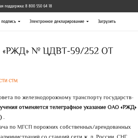
ая поддержка: 8 800 550 64 18
я подпись
Электронное декларирование
Загрузить
«РЖД» № ЦДВТ-59/252 ОТ
СТИ СТМ
овета по железнодорожному транспорту государств-
учения отменяется телеграфное указание ОАО «РЖД» 
)
.
дача по МГСП порожних собственных/арендованных
 администраций со станций сети ж. д. России, СНГ