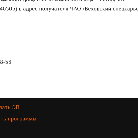
46505) в адрес получателя ЧАО «Беховский спецкарь
28-53
зать ЭП
ить программы