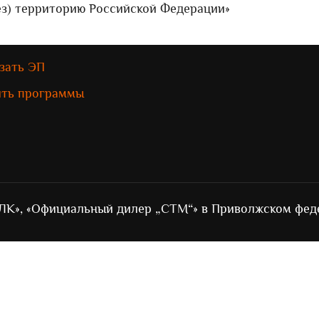
з) территорию Российской Федерации»
зать ЭП
ить программы
ЛК», «Официальный дилер „СТМ“» в Приволжском фед