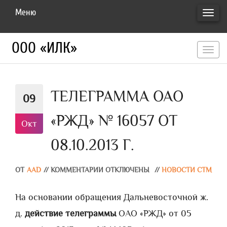
Меню
ПЕРЕ
НАВИ
ООО «ИЛК»
перекл
навигац
ТЕЛЕГРАММА ОАО
09
«РЖД» № 16057 ОТ
Окт
08.10.2013 Г.
ОТ
AAD
//
КОММЕНТАРИИ ОТКЛЮЧЕНЫ
//
НОВОСТИ СТМ
На основании обращения Дальневосточной ж.
д.
действие телеграммы
ОАО «РЖД» от 05