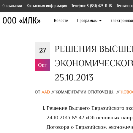
О компании
Контактная информация
Телефон: 8 (831) 423-11-18
Техническ
ООО «ИЛК»
Новости
Программы
Электронна
РЕШЕНИЯ ВЫСШЕГ
27
ЭКОНОМИЧЕСКОГО
Окт
25.10.2013
ОТ
AAD
//
КОММЕНТАРИИ ОТКЛЮЧЕНЫ
//
НОВО
Решение Высшего Евразийского эко
24.10.2013 № 47 «Об основных нап
Договора о Евразийском экономиче