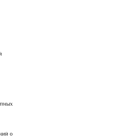
й
й
опных
ний о