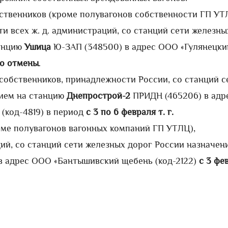
ственников (кроме полувагонов собственности ГП УТ
 всех ж. д. администраций, со станций сети железны
танцию
Ушица
Ю-ЗАП (348500) в адрес ООО «Гулянецки
 до отмены
.
собственников, принадлежности России, со станций с
нием на станцию
Днепрострой-2
ПРИДН (465206) в адр
(код-4819) в период
с 3 по 6 февраля т. г.
оме полувагонов вагонных компаний ГП УТЛЦ),
ий, со станций сети железных дорог России назначен
 в адрес ООО «Бантышивский щебень (код-2122)
с 3 фе