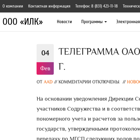
О компании
Контактная информация
Телефон: 8 (831) 423-11-18
Техническ
ООО «ИЛК»
Новости
Программы
Электронна
ТЕЛЕГРАММА ОАО «
04
Г.
Фев
ОТ
AAD
//
КОММЕНТАРИИ ОТКЛЮЧЕНЫ
//
НОВО
На основании уведомления Дирекции С
участников Содружества и в соответств
пономерного учета и расчетов за поль
государств, утвержденными протоколом
передачу по МГСП следующих родов по