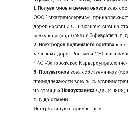
1.
Полувагонов и цементовозов
всех соб
ООО Никатранссервис»), принадлежности
дорог России и СНГ назначением на с
щебзавод» (код-6389)
с 3 февраля т. г.
2.
Всех родов подвижного состава
всех 
железных дорог России и СНГ назначе
ЧАО «Запорожское Карьероуправление» 
3. Полувагонов
всех собственников (кр
принадлежности всех ж. д. администрац
на станцию
Новоукраинка
ОДС (411808)
т. г. до отмены
.
Инструктируйте причастных.