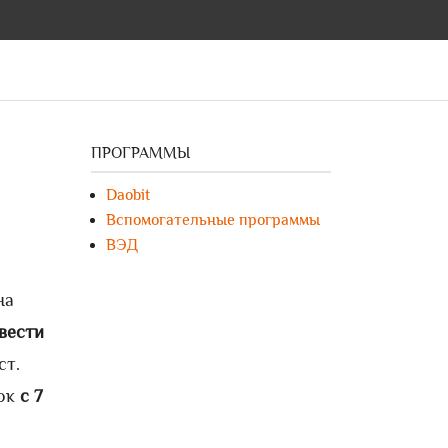
ПРОГРАММЫ
Daobit
Вспомогательные программы
ВЭД
на
вести
ст.
ток
с 7