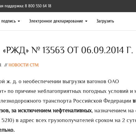
ая поддержка: 8 800 550 64 18
я подпись
Электронное декларирование
Загрузить
РЖД» № 13563 ОТ 06.09.2014 Г.
Ы
//
НОВОСТИ СТМ
й ж. д. о необеспечении выгрузки вагонов ОАО
т» по причине неблагоприятных погодных условий и 
железнодорожного транспорта Российской Федерации
в
узов, за исключением нефтеналивных
, назначением на 
Р 5210) в адрес всех грузополучателей сроком на 2 су
ельно.