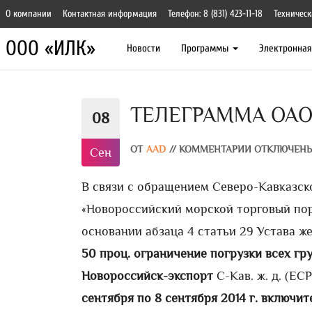
О компании
Контактная информация
Телефон: 8 (831) 423-11-18
Техническ
ООО «ИЛК»
Новости
Программы
Электронна
ТЕЛЕГРАММА ОАО «
08
ОТ
AAD
//
КОММЕНТАРИИ ОТКЛЮЧЕН
Сен
В связи с обращением Северо-Кавказско
«Новороссийский морской торговый пор
основании абзаца 4 статьи 29 Устава 
50 проц. ограничение погрузки всех гр
Новороссийск-экспорт
С-Кав. ж. д. (ЕС
сентября по 8 сентября 2014 г. включит