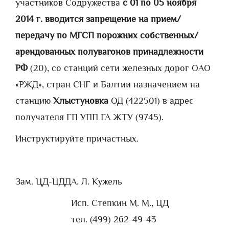
участников Содружества
с 01 по 05 ноября
2014 г. вводится запрещение на прием/
передачу по МГСП порожних собственных/
арендованных полувагонов принадлежности
РФ
(20), со станций сети железных дорог ОАО
«РЖД», стран СНГ и Балтии назначением на
станцию
Хлыстуновка
ОД (422501) в адрес
получателя ГП УПП ГА ЖТУ (9745).
Инструктируйте причастных.
Зам. ЦД-ЦДД
А. Л. Кужель
Исп. Степкин М. М., ЦД
тел. (499) 262-49-43