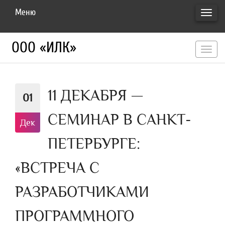
Меню
ПЕРЕ
НАВИ
ООО «ИЛК»
перекл
навигац
11 ДЕКАБРЯ —
01
СЕМИНАР В САНКТ-
Дек
ПЕТЕРБУРГЕ:
«ВСТРЕЧА С
РАЗРАБОТЧИКАМИ
ПРОГРАММНОГО