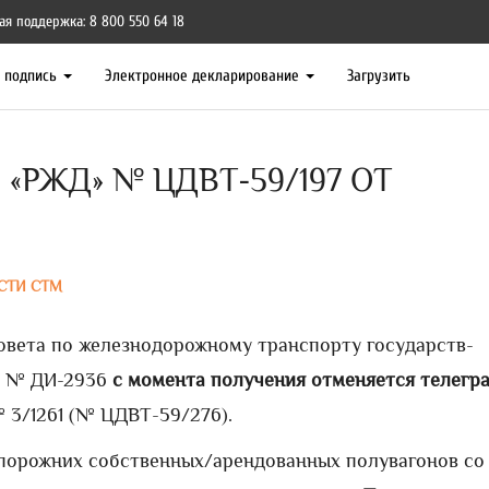
ая поддержка: 8 800 550 64 18
я подпись
Электронное декларирование
Загрузить
«РЖД» № ЦДВТ-59/197 ОТ
СТИ СТМ
овета по железнодорожному транспорту государств-
г. № ДИ-2936
с момента получения
отменяется телегр
№ 3/1261 (№ ЦДВТ-59/276).
порожних собственных/арендованных полувагонов со