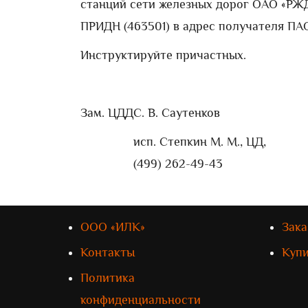
станций сети железных дорог ОАО «РЖ
ПРИДН (463501) в адрес получателя ПА
Инструктируйте причастных.
Зам. ЦДД
С. В. Саутенков
исп. Степкин М. М., ЦД,
(499) 262-49-43
ООО «ИЛК»
Зака
Контакты
Куп
Политика
конфиденциальности