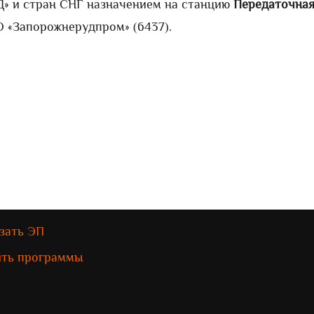
Д» и стран СНГ назначением на станцию
Передаточна
О «Запорожнерудпром» (6437).
зать ЭП
ить программы