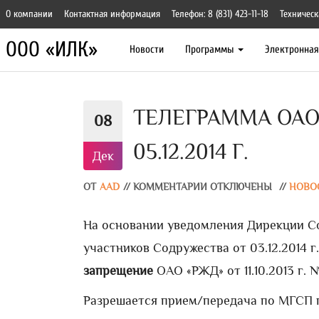
О компании
Контактная информация
Телефон: 8 (831) 423-11-18
Техническ
ООО «ИЛК»
Новости
Программы
Электронна
ТЕЛЕГРАММА ОАО 
08
05.12.2014 Г.
Дек
ОТ
AAD
//
КОММЕНТАРИИ ОТКЛЮЧЕНЫ
//
НОВО
На основании уведомления Дирекции С
участников Содружества от 03.12.2014 
запрещение
ОАО «РЖД» от 11.10.2013 г. 
Разрешается прием/передача по МГСП 