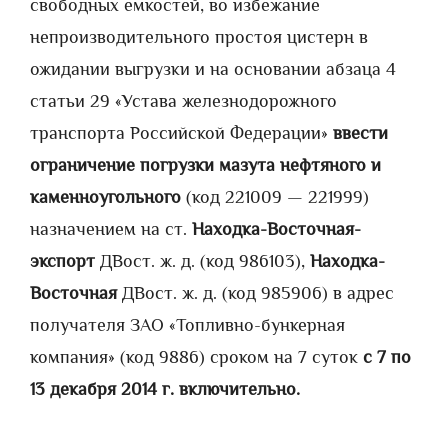
свободных емкостей, во избежание
непроизводительного простоя цистерн в
ожидании выгрузки и на основании абзаца 4
статьи 29 «Устава железнодорожного
транспорта Российской Федерации»
ввести
ограничение погрузки мазута нефтяного и
каменноугольного
(код 221009 — 221999)
назначением на ст.
Находка-Восточная-
экспорт
ДВост. ж. д. (код 986103),
Находка-
Восточная
ДВост. ж. д. (код 985906) в адрес
получателя ЗАО «Топливно-бункерная
компания» (код 9886) сроком на 7 суток
с 7 по
13 декабря 2014 г. включительно.