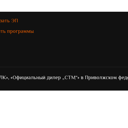
зать ЭП
ить программы
ЛК», «Официальный дилер „СТМ“» в Приволжском фед