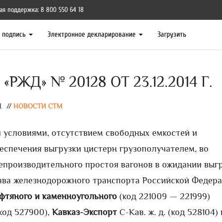
ая поддержка: 8 800 550 64 18
я подпись
Электронное декларирование
Загрузить
ЖД» № 20128 ОТ 23.12.2014 Г.
Ы
//
НОВОСТИ СТМ
 условиями, отсутствием свободных емкостей и
еспечения выгрузки цистерн грузополучателем, во
епроизводительного простоя вагонов в ожидании выг
става железнодорожного транспорта Российской Федер
ефтяного и каменноугольного
(код 221009 — 221999)
(код 527900),
Кавказ-Экспорт
С-Кав. ж. д. (код 528104) 