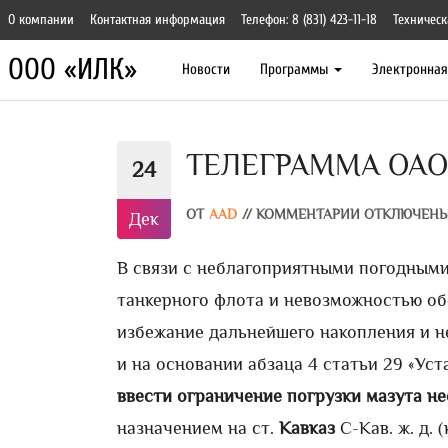
О компании
Контактная информация
Телефон: 8 (831) 423-11-18
Техническ
ООО «ИЛК»
Новости
Программы
Электронна
ТЕЛЕГРАММА ОАО «Р
24
ОТ
AAD
//
КОММЕНТАРИИ ОТКЛЮЧЕН
Дек
В связи с неблагоприятными погодными
танкерного флота и невозможностью об
избежание дальнейшего накопления и н
и на основании абзаца 4 статьи 29 «У
ввести ограничение погрузки мазута н
назначением на ст.
Кавказ
С-Кав. ж. д. 