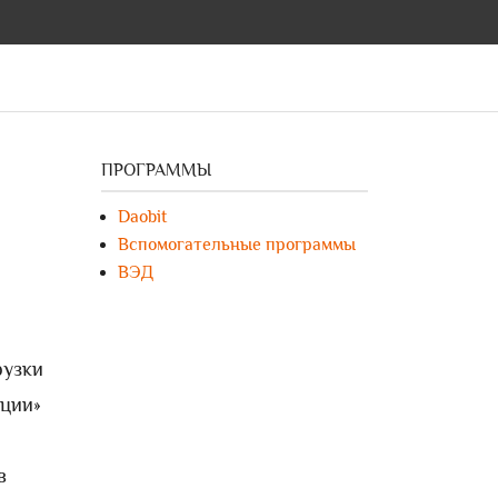
ПРОГРАММЫ
Daobit
Вспомогательные программы
ВЭД
рузки
ации»
в