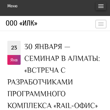
Меню
ПЕРЕ
НАВИ
ООО «ИЛК»
перекл
навигац
30 ЯНВАРЯ —
23
СЕМИНАР В АЛМАТЫ:
Янв
«ВСТРЕЧА С
РАЗРАБОТЧИКАМИ
ПРОГРАММНОГО
КОМПЛЕКСА «RAIL-ОФИС»