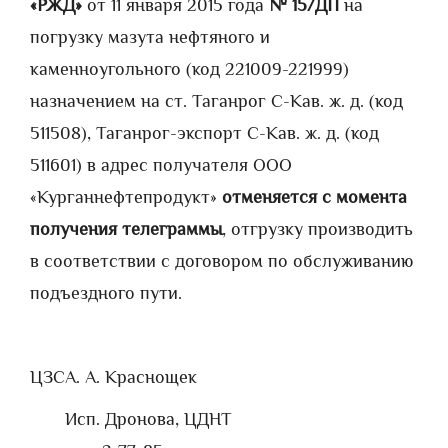
«РЖД»
от 11 января 2015 года
№ 15/ДП
на
погрузку мазута нефтяного и
каменноугольного (код 221009-221999)
назначением на ст. Таганрог С-Кав. ж. д. (код
511508), Таганрог-экспорт С-Кав. ж. д. (код
511601) в адрес получателя ООО
«Курганнефтепродукт»
отменяется с момента
получения телеграммы
, отгрузку производить
в соответствии с договором по обслуживанию
подъездного пути.
ЦЗС
А. А. Краснощек
Исп. Дронова, ЦДНТ