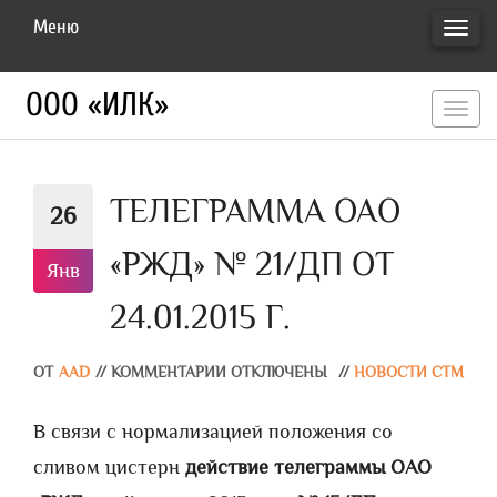
Меню
ПЕРЕ
НАВИ
ООО «ИЛК»
перекл
навигац
ТЕЛЕГРАММА ОАО
26
«РЖД» № 21/ДП ОТ
Янв
24.01.2015 Г.
ОТ
AAD
//
КОММЕНТАРИИ ОТКЛЮЧЕНЫ
//
НОВОСТИ СТМ
В связи с нормализацией положения со
сливом цистерн
действие телеграммы ОАО