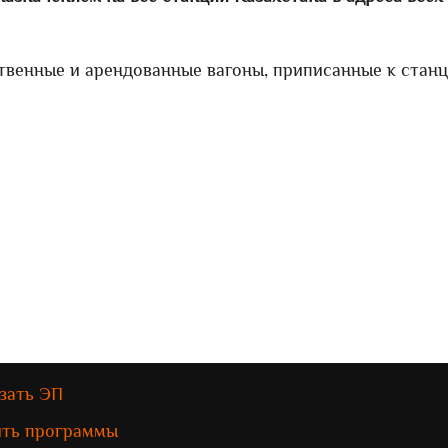
твенные и арендованные вагоны, приписанные к стан
зать ЭП
ить программы