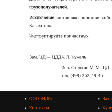
грузополучателей.
Исключение
составляют порожние собс
Казахстана.
Инструктируйте причастных.
Зам. ЦД — ЦДД
А. Л. Кужель
Исп. Степкин М. М., ЦД
тел. (499) 262-49-43
ООО «ИЛК»
Зака
Контакты
Куп