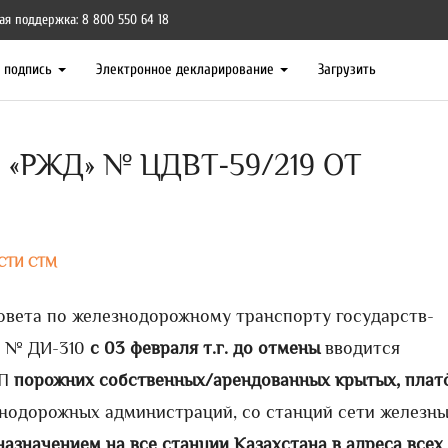
ая поддержка: 8 800 550 64 18
я подпись
Электронное декларирование
Загрузить
«РЖД» № ЦДВТ-59/219 ОТ
СТИ СТМ
овета по железнодорожному транспорту государств-
г. № ДИ-310
с 03 февраля т.г. до отмены
вводится
П
порожних собственных/арендованных крытых, плат
нодорожных администраций, со станций сети железн
назначением на все станции Казахстана в адреса всех