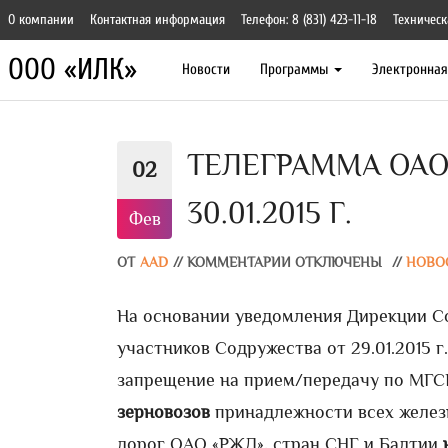
О компании
Контактная информация
Телефон: 8 (831) 423-11-18
Техническ
ООО «ИЛК»
Новости
Программы
Электронна
ТЕЛЕГРАММА ОАО 
02
30.01.2015 Г.
Фев
ОТ
AAD
//
КОММЕНТАРИИ ОТКЛЮЧЕНЫ
//
НОВО
На основании уведомления Дирекции С
участников Содружества от 29.01.2015 
запрещение на прием/передачу по МГС
зерновозов
принадлежности всех желез
дорог ОАО «РЖД», стран СНГ и Балтии