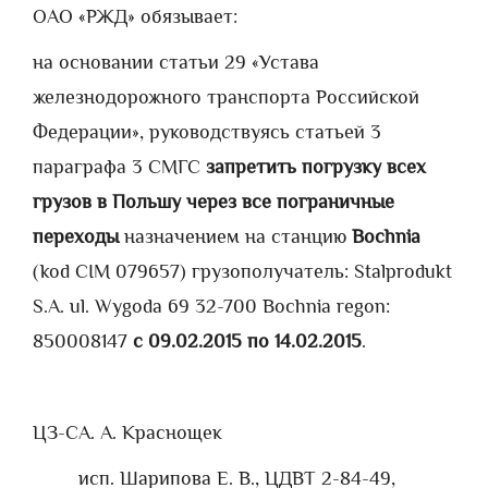
ОАО «РЖД» обязывает:
на основании статьи 29 «Устава
железнодорожного транспорта Российской
Федерации», руководствуясь статьей 3
параграфа 3 СМГС
запретить погрузку всех
грузов в Польшу через все пограничные
переходы
назначением на станцию
Bochnia
(kod CIM 079657) грузополучатель: Stalprodukt
S.A. ul. Wygoda 69 32-700 Bochnia regon:
850008147
с 09.02.2015 п
o
14.02.2015
.
ЦЗ-С
А. А. Краснощек
исп. Шарипова Е. В., ЦДВТ 2-84-49,