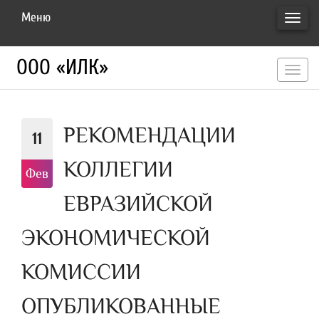
Меню
ПЕРЕ
НАВИ
ООО «ИЛК»
перекл
навигац
РЕКОМЕНДАЦИИ
11
КОЛЛЕГИИ
Фев
ЕВРАЗИЙСКОЙ
ЭКОНОМИЧЕСКОЙ
КОМИССИИ
ОПУБЛИКОВАННЫЕ