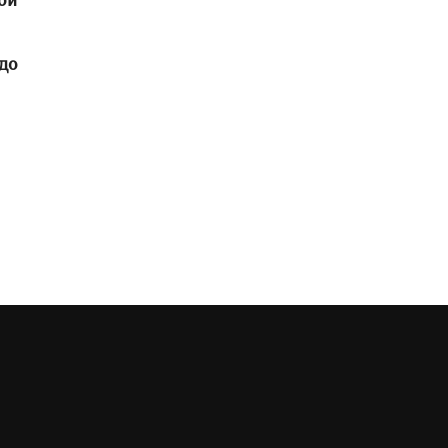
ой
до