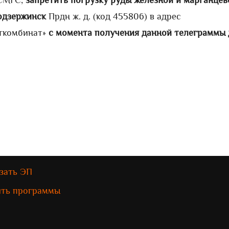
 СМГС,
запретить погрузку руды железной и марганцев
одзержинск
Прдн ж. д. (код 455806) в адрес
еткомбинат»
с момента получения данной телеграммы 
зать ЭП
ить программы