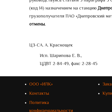
руководствуясь статьей 3 параграфа 3
(код 14) назначением на станцию
Днепр
грузополучателя ПАО «Днепровский м
отмены
.
ЦЗ-С
А. А. Краснощек
Исп. Шарипова Е. В.,
ЦДВТ 2-84-49, факс 2-28-45
ООО «ИЛК»
Зака
Контакты
Куп
Политика
конфиденциальности