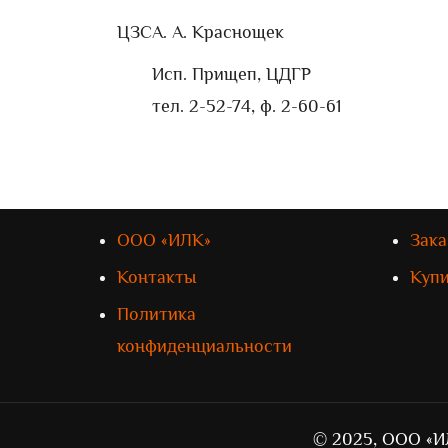
ЦЗС
А. А. Краснощек
Исп. Прищеп, ЦДГР
тел. 2-52-74, ф. 2-60-61
ООО «ИЛК»
Зака
Контакты
Куп
Политика
конфиденциальности
© 2025, ООО «И