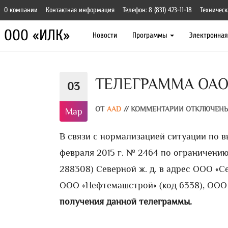
О компании
Контактная информация
Телефон: 8 (831) 423-11-18
Техническ
ООО «ИЛК»
Новости
Программы
Электронна
ТЕЛЕГРАММА ОАО «
03
ОТ
AAD
//
КОММЕНТАРИИ ОТКЛЮЧЕН
Мар
В связи с нормализацией ситуации по в
февраля 2015 г. № 2464 по ограничению
288308) Северной ж. д. в адрес ООО «Се
ООО «Нефтемашстрой» (код 6338), ООО 
получения данной телеграммы.