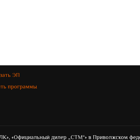
зать ЭП
ить программы
ЛК», «Официальный дилер „СТМ“» в Приволжском фед