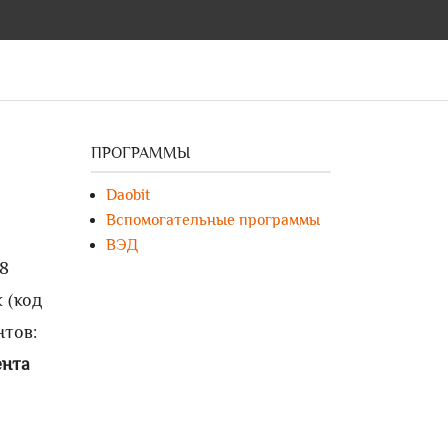
ПРОГРАММЫ
Daobit
Вспомогательные программы
ВЭД
18
 (код
нтов:
ента