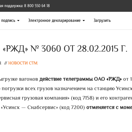
ая поддержка: 8 800 550 64 18
я подпись
Электронное декларирование
Загрузить
РЖД» № 3060 ОТ 28.02.2015 Г.
Ы
//
НОВОСТИ СТМ
ыгрузке вагонов
действие телеграммы ОАО «РЖД»
от 
 погрузки всех грузов назначением на станцию Усинск
рвисная грузовая компания» (код 7158) и его контраге
«Усинск — Снабсервис» (код 7200)
отменяется с мом