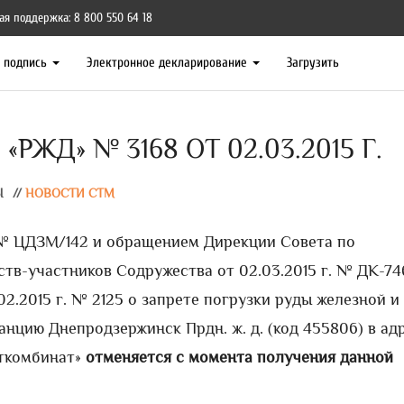
ая поддержка: 8 800 550 64 18
я подпись
Электронное декларирование
Загрузить
РЖД» № 3168 ОТ 02.03.2015 Г.
Ы
//
НОВОСТИ СТМ
5 № ЦДЗМ/142 и обращением Дирекции Совета по
тв-участников Содружества от 02.03.2015 г. № ДК-74
02.2015 г. № 2125 о запрете погрузки руды железной и
анцию Днепродзержинск Прдн. ж. д. (код 455806) в ад
еткомбинат»
отменяется с момента получения данной