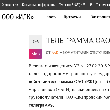
О компании
Контактная информация
Телефон: 8 (831) 423-11-18
Техническ
ООО «ИЛК»
Новости
Программы
Электронна
ТЕЛЕГРАММА ОАО «
03
ОТ
AAD
//
КОММЕНТАРИИ ОТКЛЮЧЕН
Мар
В связи с извещением УЗ от 27.02.201
железнодорожному транспорту государс
действие телеграммы ОАО «РЖД»
от 13.
марганцевой (код 14) назначением на ст
грузополучателя ПАО «Днепровский м
телеграммы
.