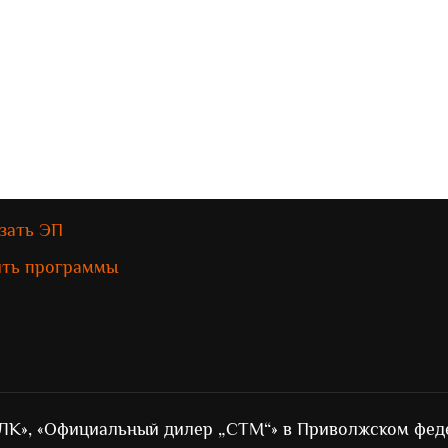
зать ЭП
ить программы
ЛК», «Официальный дилер „СТМ“» в Приволжском фед