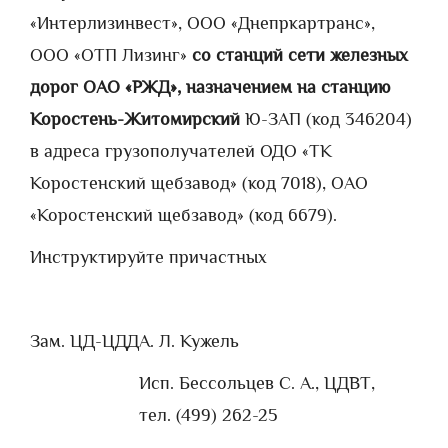
«Интерлизинвест», ООО «Днепркартранс»,
ООО «ОТП Лизинг»
со станций сети железных
дорог ОАО «РЖД», назначением на станцию
Коростень-Житомирский
Ю-ЗАП (код 346204)
в адреса грузополучателей ОДО «ТК
Коростенский щебзавод» (код 7018), ОАО
«Коростенский щебзавод» (код 6679).
Инструктируйте причастных
Зам. ЦД-ЦДД
А. Л. Кужель
Исп. Бессольцев С. А., ЦДВТ,
тел. (499) 262-25