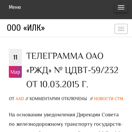
Меню
ПЕРЕ
НАВИ
ООО «ИЛК»
перекл
навигац
ТЕЛЕГРАММА ОАО
11
«РЖД» № ЦДВТ-59/232
Мар
ОТ 10.03.2015 Г.
ОТ
AAD
//
КОММЕНТАРИИ ОТКЛЮЧЕНЫ
//
НОВОСТИ СТМ
На основании уведомления Дирекции Совета
по железнодорожному транспорту государств-