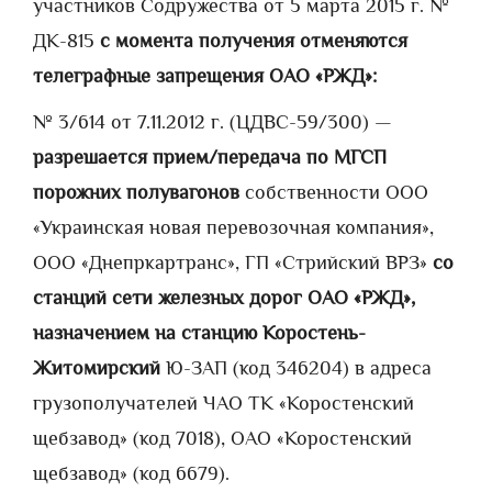
участников Содружества от 5 марта 2015 г. №
ДК-815
с момента получения отменяются
телеграфные запрещения ОАО «РЖД»:
№ 3/614 от 7.11.2012 г. (ЦДВС-59/300) —
разрешается прием/передача по МГСП
порожних полувагонов
собственности ООО
«Украинская новая перевозочная компания»,
ООО «Днепркартранс», ГП «Стрийский ВРЗ»
со
станций сети железных дорог ОАО «РЖД»,
назначением на станцию Коростень-
Житомирский
Ю-ЗАП (код 346204) в адреса
грузополучателей ЧАО ТК «Коростенский
щебзавод» (код 7018), ОАО «Коростенский
щебзавод» (код 6679).