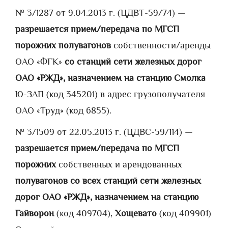
№ 3/1287 от 9.04.2013 г. (ЦДВТ-59/74) —
разрешается прием/передача по МГСП
порожних полувагонов
собственности/аренды
ОАО «ФГК»
со станций сети железных дорог
ОАО «РЖД», назначением на станцию Смолка
Ю-ЗАП (код 345201) в адрес грузополучателя
ОАО «Труд» (код 6855).
№ 3/1509 от 22.05.2013 г. (ЦДВС-59/114) —
разрешается прием/передача по МГСП
порожних
собственных и арендованных
полувагонов со всех станций сети железных
дорог ОАО «РЖД», назначением на станцию
Гайворон
(код 409704),
Хощевато
(код 409901)