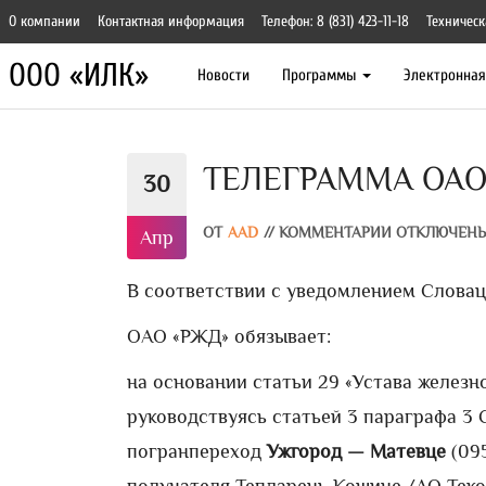
О компании
Контактная информация
Телефон: 8 (831) 423-11-18
Техническ
ООО «ИЛК»
Новости
Программы
Электронна
ТЕЛЕГРАММА ОАО «
30
ОТ
AAD
//
КОММЕНТАРИИ ОТКЛЮЧЕН
Апр
В соответствии с уведомлением Словацки
ОАО «РЖД» обязывает:
на основании статьи 29 «Устава желез
руководствуясь статьей 3 параграфа 3
погранпереход
Ужгород — Матевце
(09