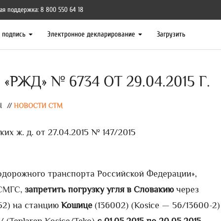
ая поддержка: 8 800 550 64 18
я подпись
Электронное декларирование
Загрузить
РЖД» № 6734 ОТ 29.04.2015 Г.
Ы
//
НОВОСТИ СТМ
х ж. д. от 27.04.2015 № 147/2015
нодорожного транспорта Российской Федерации»,
 СМГС,
запретить погрузку угля в Словакию
через
52) на станцию
Кошице
(136002) (Kosice — 56/13600-2)