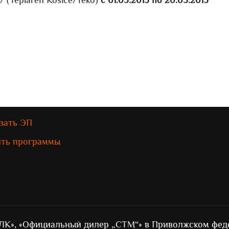
 (Teplaren Kosice/Teko)
с 01.05.2015 по 20.05.2015
зать ЭП
ить программы
ЛК», «Официальный дилер „СТМ“» в Приволжском фед