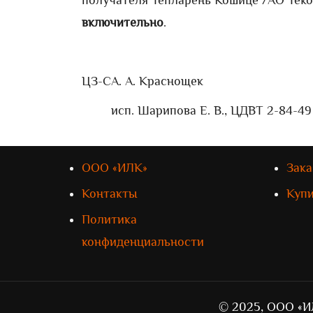
получателя Тепларень Кошице /АО Теко/
включительно
.
ЦЗ-С
А. А. Краснощек
исп. Шарипова Е. В., ЦДВТ 2-84-49
ООО «ИЛК»
Зака
Контакты
Куп
Политика
конфиденциальности
© 2025, ООО «И