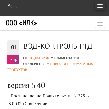
Меню
ПЕРЕ
НАВИ
ООО «ИЛК»
перекл
навигац
ВЭД-КОНТРОЛЬ ГТД
01
ОТ
STIQDABRGK
//
КОММЕНТАРИИ
Апр
ОТКЛЮЧЕНЫ
//
НОВОСТИ ПРОГРАММНЫХ
ПРОДУКТОВ
версия 5.40
1. Постановление Правительства N 225 от
18.03.13 «О внесении