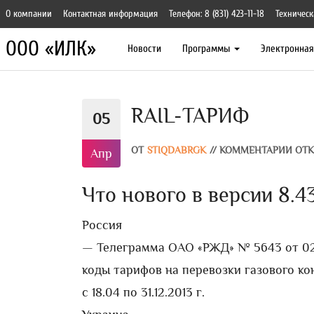
О компании
Контактная информация
Телефон: 8 (831) 423-11-18
Техническ
ООО «ИЛК»
Новости
Программы
Электронна
RAIL-ТАРИФ
05
ОТ
STIQDABRGK
//
КОММЕНТАРИИ ОТ
Апр
Что нового в версии 8.43
Россия
— Телеграмма ОАО «РЖД» № 5643 от 02.
коды тарифов на перевозки газового к
с 18.04 по 31.12.2013 г.