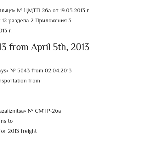
ыця» № ЦМТП-26а от 19.03.2013 г.
 12 раздела 2 Приложения 3
13 г.
43 from April 5th, 2013
ways» № 5643 from 02.04.2013
ansportation from
azaliznitsa» № CMTP-26a
ons to
for 2013 freight