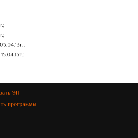
.;
.;
3.04.13г.;
.04.13г.;
зать ЭП
ить программы