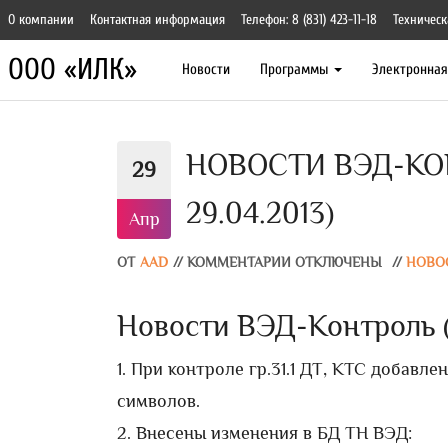
О компании
Контактная информация
Телефон: 8 (831) 423-11-18
Техническ
ООО «ИЛК»
Новости
Программы
Электронна
НОВОСТИ ВЭД-КОН
29
29.04.2013)
Апр
ОТ
AAD
//
КОММЕНТАРИИ ОТКЛЮЧЕНЫ
//
НОВО
Новости ВЭД-Контроль (в
1. При контроле гр.31.1 ДТ, КТС добавл
символов.
2. Внесены изменения в БД ТН ВЭД: