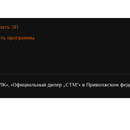
зать ЭП
ить программы
ЛК», «Официальный дилер „СТМ“» в Приволжском фед