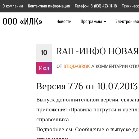
О компании
Контактная информация
Телефон: 8 (831) 423-11-18
Техническ
ООО «ИЛК»
Новости
Программы
Электронна
RAIL-ИНФО НОВАЯ В
10
ОТ
STIQDABRGK
//
КОММЕНТАРИИ ОТК
Июл
Версия 7.76 от 10.07.2013 
Выпуск дополнительной версии, связан
приложения «Правила погрузки и крепле
справочника.
Подробнее см. Сообщение о выпуске д