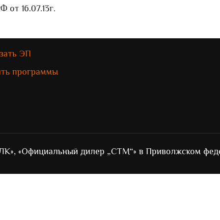
от 16.07.13г.
зать ЭП
ить программы
ЛК», «Официальный дилер „СТМ“» в Приволжском фед