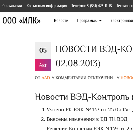
О компании
Контактная информация
Телефон: 8 (831) 423-11-18
Техническ
ООО «ИЛК»
Новости
Программы
Электронна
НОВОСТИ ВЭД-КОН
05
02.08.2013)
Авг
ОТ
AAD
//
КОММЕНТАРИИ ОТКЛЮЧЕНЫ
//
НОВО
Новости ВЭД-Контроль (в
Учтено РК ЕЭК № 137 от 25.06.13г.
Внесены изменения в БД ТН ВЭД:
Решение Коллегии ЕЭК N 139 от 25.0