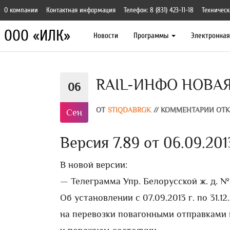
О компании
Контактная информация
Телефон: 8 (831) 423-11-18
Техническ
ООО «ИЛК»
Новости
Программы
Электронна
RAIL-ИНФО НОВАЯ В
06
ОТ
STIQDABRGK
//
КОММЕНТАРИИ ОТ
Сен
Версия 7.89 от 06.09.2013
В новой версии:
— Телеграмма Упр. Белорусской ж. д. № 
Об установлении с 07.09.2013 г. по 31.
на перевозки повагонными отправками 