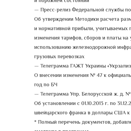
и порожнем состоянии
— Пресс-релиз Федеральной службы по 
Об утверждении Методики расчета раз
и нормативной прибыли, учитываемых 
изменения тарифов, сборов и платы на у
использованию железнодорожной инфра
грузовых перевозках
— Телеграмма ГАЖТ Украины «Укрзализ
О внесении изменения № 47 к официаль
год по БЧ
— Телеграмма Упр. Белорусской ж. д. № 2
Об установлении с 01.10.2013 г. по 31.12
швейцарского франка в доллары США к 
* Полный перечень документов, добавле