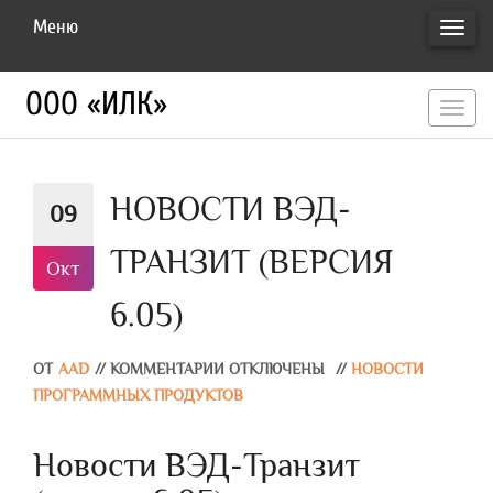
Меню
ПЕРЕ
НАВИ
ООО «ИЛК»
перекл
навигац
НОВОСТИ ВЭД-
09
ТРАНЗИТ (ВЕРСИЯ
Окт
6.05)
ОТ
AAD
//
КОММЕНТАРИИ ОТКЛЮЧЕНЫ
//
НОВОСТИ
ПРОГРАММНЫХ ПРОДУКТОВ
Новости ВЭД-Транзит