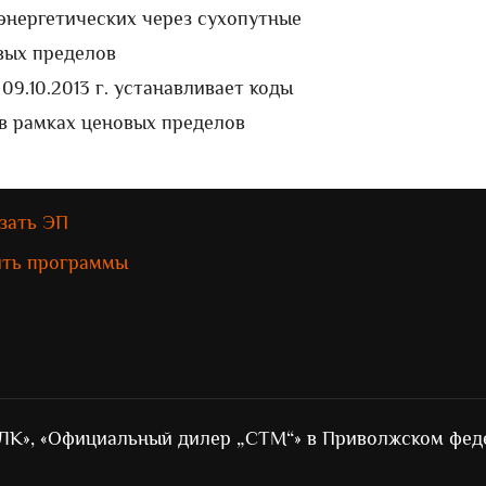
энергетических через сухопутные
вых пределов
9.10.2013 г. устанавливает коды
 в рамках ценовых пределов
зать ЭП
ить программы
ЛК», «Официальный дилер „СТМ“» в Приволжском фед