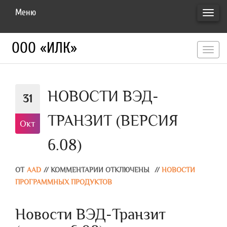
Меню
ПЕРЕ
НАВИ
ООО «ИЛК»
перекл
навигац
НОВОСТИ ВЭД-
31
ТРАНЗИТ (ВЕРСИЯ
Окт
6.08)
ОТ
AAD
//
КОММЕНТАРИИ ОТКЛЮЧЕНЫ
//
НОВОСТИ
ПРОГРАММНЫХ ПРОДУКТОВ
Новости ВЭД-Транзит