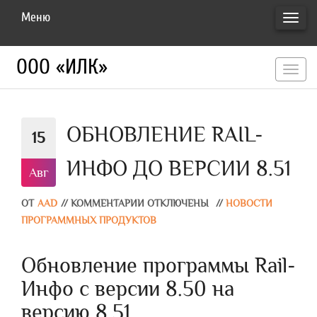
Меню
ПЕРЕ
НАВИ
ООО «ИЛК»
перекл
навигац
ОБНОВЛЕНИЕ RAIL-
15
ИНФО ДО ВЕРСИИ 8.51
Авг
ОТ
AAD
//
КОММЕНТАРИИ ОТКЛЮЧЕНЫ
//
НОВОСТИ
ПРОГРАММНЫХ ПРОДУКТОВ
Обновление программы Rail-
Инфо с версии 8.50 на
версию 8.51