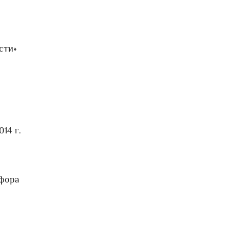
сти»
14 г.
рфора