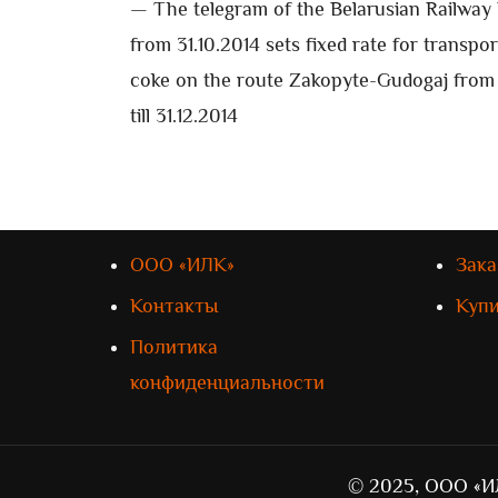
— The telegram of the Belarusian Railwa
from 31.10.2014 sets fixed rate for transpor
coke on the route Zakopyte-Gudogaj from 
till 31.12.2014
ООО «ИЛК»
Зака
Контакты
Куп
Политика
конфиденциальности
© 2025, ООО «И