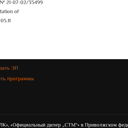
y № 21-07-02/35499
tation of
05.11
зать ЭП
ить программы
ЛК», «Официальный дилер „СТМ“» в Приволжском фед