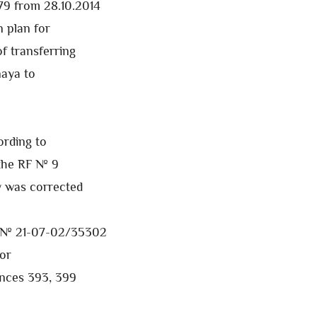
9 from 28.10.2014
n plan for
f transferring
naya to
ording to
 the RF № 9
y was corrected
y № 21-07-02/35302
for
tances 393, 399