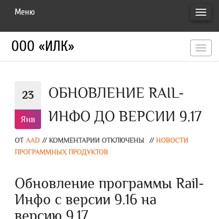
Меню
ПЕРЕ
НАВИ
ООО «ИЛК»
перекл
навигац
ОБНОВЛЕНИЕ RAIL-
23
ИНФО ДО ВЕРСИИ 9.17
Янв
ОТ
AAD
//
КОММЕНТАРИИ ОТКЛЮЧЕНЫ
//
НОВОСТИ
ПРОГРАММНЫХ ПРОДУКТОВ
Обновление программы Rail-
Инфо с версии 9.16 на
версию 9.17