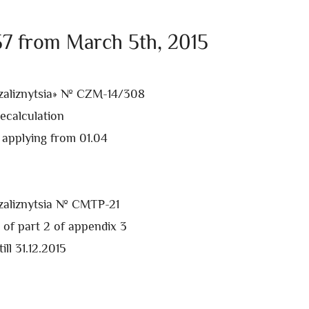
57 from March 5th, 2015
zaliznytsia» № CZM-14/308
recalculation
o applying from 01.04
zaliznytsia № CMTP-21
of part 2 of appendix 3
ill 31.12.2015